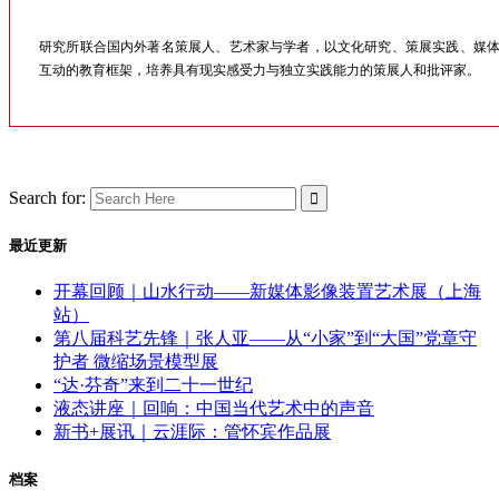
研究所联合国内外著名策展人、艺术家与学者，以文化研究、策展实践、媒
互动的教育框架，培养具有现实感受力与独立实践能力的策展人和批评家。
Search for:
最近更新
开幕回顾｜山水行动——新媒体影像装置艺术展（上海
站）
第八届科艺先锋｜张人亚——从“小家”到“大国”党章守
护者 微缩场景模型展
“达·芬奇”来到二十一世纪
液态讲座｜回响：中国当代艺术中的声音
新书+展讯｜云涯际：管怀宾作品展
档案