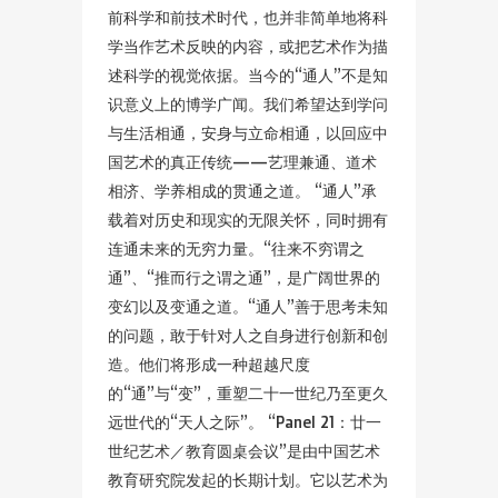
前科学和前技术时代，也并非简单地将科
学当作艺术反映的内容，或把艺术作为描
述科学的视觉依据。当今的“通人”不是知
识意义上的博学广闻。我们希望达到学问
与生活相通，安身与立命相通，以回应中
国艺术的真正传统——艺理兼通、道术
相济、学养相成的贯通之道。 “通人”承
载着对历史和现实的无限关怀，同时拥有
连通未来的无穷力量。“往来不穷谓之
通”、“推而行之谓之通”，是广阔世界的
变幻以及变通之道。“通人”善于思考未知
的问题，敢于针对人之自身进行创新和创
造。他们将形成一种超越尺度
的“通”与“变”，重塑二十一世纪乃至更久
远世代的“天人之际”。 “Panel 21：廿一
世纪艺术／教育圆桌会议”是由中国艺术
教育研究院发起的长期计划。它以艺术为