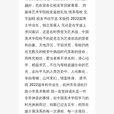
越好，也欢迎各位校友常回家看看。 跨
媒体艺术学院校友返校礼包 情系母校 见
字如晤 校友书信节选 宋振熙 2022届博
士毕业生，独立策展人 无论是在学途上
求问索识，还是在时势里为艺术战，中国
美术学院给予的是意念为艺者崇高的荣誉
和自豪。天地浮沉，宇宙洪荒，母校仍然
在无数次的蜕变中挑战时代里新的使命，
而终究相信，爱汝者将不求名利，潜心治
学，精益求艺，不往与母校超越生命的艺
光，走向平凡的人类历史中。人伦教化，
幸由母哺，山河变幻，情盖终身。 裘书
雨 2022届本科毕业生，杭州市良渚杭行
路小学美术教师 我一直觉得成长是一件
非常神圣的事情，在中国美术学院学习的
时光匆匆而过，转眼已过去五年，然而在
媒介展演系的每一次课程、每一次项目，