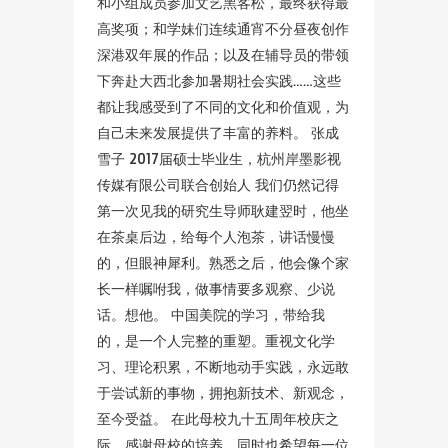
和小组成员参加文艺黑客松，最终获得最
高奖项；和学妹们连续通宵不分昼夜创作
深港双年展的作品；以及在辅导员的带领
下奔赴大西北参加暑期社会实践……这些
都让我感受到了不同的文化和价值观，为
自己未来发展提供了丰富的养料。 张成
雪子 2017届硕士毕业生，杭州岸墨影视
传媒有限公司联合创始人 我们仍然记得
第一次见我的研究生导师耿建翌时，他坐
在茶桌后边，给每个人泡茶，讲话慢慢
的，但眼神犀利。熟悉之后，他会像个家
长一样嘱咐我，做事情要多观察、少说
话。想他。 中国美院的学习，带给我
的，是一个人完整的重塑。重视文化学
习、理论积累，不断地动手实践，永远敢
于尝试新的事物，拥抱新技术、新观念，
至今受益。 在此母校九十五周年校庆之
际，感谢母校的培养，同时也希望每一位