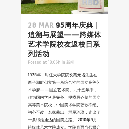
28 MAR
95周年庆典｜
追溯与展望——跨媒体
艺术学院校友返校日系
列活动
Posted at 18:06h
in
新闻
1928年，时任大学院院长蔡元培先生在
西子湖畔创立第一所综合性的国立高等艺
术学府——国立艺术院。九十五年来，
作为国内学科最完备、规模最齐整的国立
高等美术院校，中国美术学院弦歌不绝、
初心不改，名家辈出、群星璀璨，走出了
一条绵延通达的国美之路。 2010年9月，
跨媒体艺术学院成立。学院直面当代媒介