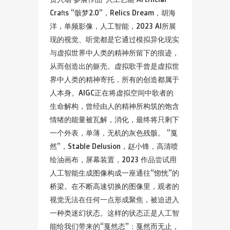
Crafts “骸梦2.0”，Relics Dream，胡海
洋，单频影像，人工智能，2023 AI所展
现的视觉、听觉都是它通过模拟异化现实
与虚拟世界中人类的精神所留下的痕迹，
从而创造出的躯壳。虚拟歌手曾是虚拟世
界中人类的精神寄托，所有的创造都属于
人本身。AIGC正在将虚拟空间中歌者的
生命解构，曾经由人的精神所构筑的饱含
情绪的能量被瓦解，消化，最终将只剩下
一个外表，单薄，无机的灰色残骸。 “戛
然”，Stable Delusion，赵小锋，高清喷
绘油画布，屏幕装置，2023 作品尝试用
人工智能生成图像构成一座通往“惚恍”的
桥梁。在不断高速切换的图像里，观者的
视觉无法在任何一点形成聚焦，被迫进入
一种类迷幻状态。这样的状态正是人工智
能给我们带来的“戛然态”：戛然而无止，