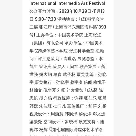
International Intermedia Art Festival
公众开放时间：2023年10月29日-11月13
日 9:00-17:30 活动地点：张江科学会堂
二层 张江厅 (上海市浦东新区海科路1393
号) 主办单位：中国美术学院 上海张江
（集团）有限公司 承办单位：中国美术
学院跨媒体艺术学院 张江科学会堂 总顾
问：许江总策划：高世名 展览总监：李
凯生 管怀宾 策展人：闵罕 联合策展：高
世强 姚大钧 牟森 武子杨 展览统筹：孙晓
宇 展览执行：孙晓宇 蔡宇潇 信阁 梅悦子
林灿文 倪华夏 刘呗宁 袁孟如 张诺馨 陈
思帆 胡亦杨 行政统筹：许颖 张佳乐 张晨
韩媛 朱沈珏 杜润凡 宣传推广：邹萍 刘杨
视觉设计：周浙慧 韩润泽 黎俊洋 邓文进
梁景尧 空间设计：罗晓楠 展览支持：陆
晓炜 杨辉 👇第七届国际跨媒体艺术节各