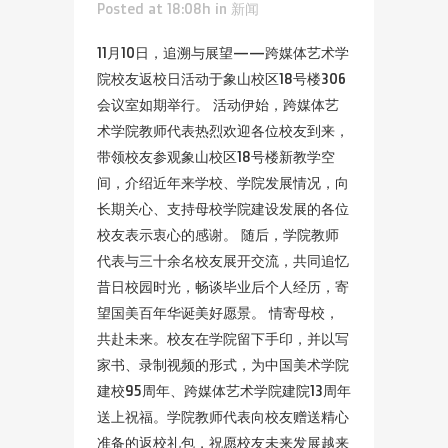
Posted at 18:08h
in
新闻
11月10日，追溯与展望——跨媒体艺术学
院校友返校日活动于象山校区18号楼306
会议室如期举行。 活动伊始，跨媒体艺
术学院教师代表热烈欢迎各位校友到来，
带领校友参观象山校区18号楼新教学空
间，介绍近年来学校、学院发展情况，向
长期关心、支持母校学院建设发展的各位
校友表示衷心的感谢。 随后，学院教师
代表与三十余名校友展开交流，共同追忆
昔日校园时光，畅谈毕业后个人经历，寄
望国美百年华诞美好愿景。 情寄母校，
共赴未来。校友在学院留下手印，并以写
家书、录制视频的形式，为中国美术学院
建校95周年、跨媒体艺术学院建院13周年
送上祝福。学院教师代表向校友赠送精心
准备的返校礼包，祝愿校友未来发展越来