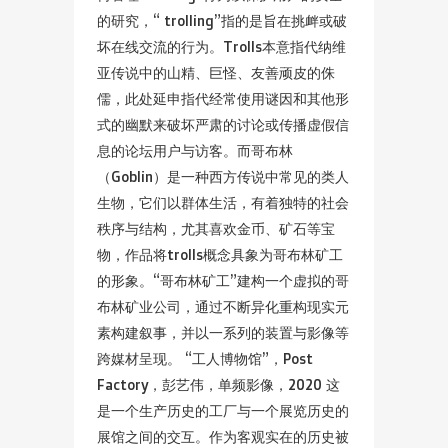
的研究，“ trolling”指的是旨在挑衅或破
坏在线交流的行为。Trolls本意指代纳维
亚传说中的山精、巨怪、友善顽皮的侏
儒，此处延申指代经常使用谜因和其他形
式的幽默来破坏严肃的讨论或传播虚假信
息的论坛用户与访客。而哥布林
（Goblin）是一种西方传说中常见的类人
生物，它们以群体生活，有着独特的社会
秩序与结构，尤其喜欢金币、矿石等宝
物，作品将trolls概念具象为哥布林矿工
的形象。“哥布林矿工”建构一个虚拟的哥
布林矿业公司，通过不断异化重构现实元
素构建叙事，并以一系列的装置与影像等
跨媒材呈现。 “工人博物馆”，Post
Factory，彭艺伟，单频影像，2020 这
是一个生产历史的工厂与一个展览历史的
展馆之间的交互。作为客观实在的历史被