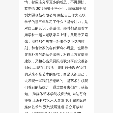
情，都应该分享更多的感恩，不再胆怯。
蔡惠怡 2015届硕士毕业生，现就职于深
圳大疆创新有限公司 回忆自己作为老耿
学子的那三年学习了什么？是专注力，是
对自己的认识，是诚信。那时都是跟着学
姐学长一起去老耿家里上课，又期待又紧
张，期待那个围在一起喝茶吃小吃的时
刻，和老耿家的各种新奇小玩意。也期待
穿着朴素的老耿走出来，对自己方案提提
建议，又担心当天要跟老耿分享的没准备
到位……现在回过头，那时候他教给我们
的从来不是艺术的条框，而是认识自己，
去发现一些我们所忽略的；是艺术引领我
们看到的新媒介，通过媒介去创作，获新
知。 跨媒体艺术学院校庆活动 向达芬奇
提案 上海科技艺术大展暨 第七届国际跨
媒体艺术节 预约观展通道 公众开放时