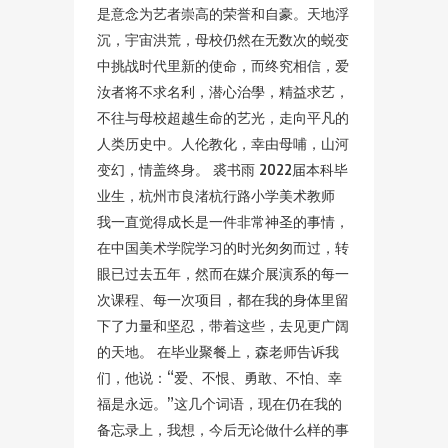
是意念为艺者崇高的荣誉和自豪。天地浮
沉，宇宙洪荒，母校仍然在无数次的蜕变
中挑战时代里新的使命，而终究相信，爱
汝者将不求名利，潜心治學，精益求艺，
不往与母校超越生命的艺光，走向平凡的
人类历史中。人伦教化，幸由母哺，山河
变幻，情盖终身。 裘书雨 2022届本科毕
业生，杭州市良渚杭行路小学美术教师
我一直觉得成长是一件非常神圣的事情，
在中国美术学院学习的时光匆匆而过，转
眼已过去五年，然而在媒介展演系的每一
次课程、每一次项目，都在我的身体里留
下了力量和坚忍，带着这些，去见更广阔
的天地。 在毕业聚餐上，森老师告诉我
们，他说：“爱、不恨、勇敢、不怕、幸
福是永远。”这几个词语，现在仍在我的
备忘录上，我想，今后无论做什么样的事