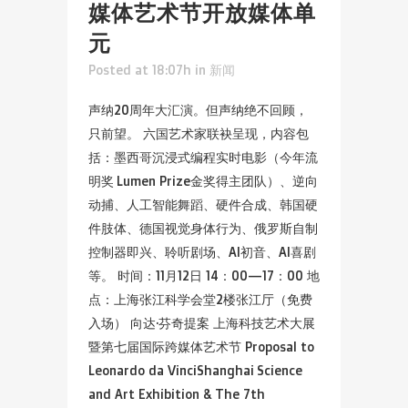
媒体艺术节开放媒体单
元
Posted at 18:07h
in
新闻
声纳20周年大汇演。但声纳绝不回顾，
只前望。 六国艺术家联袂呈现，内容包
括：墨西哥沉浸式编程实时电影（今年流
明奖 Lumen Prize金奖得主团队）、逆向
动捕、人工智能舞蹈、硬件合成、韩国硬
件肢体、德国视觉身体行为、俄罗斯自制
控制器即兴、聆听剧场、AI初音、AI喜剧
等。 时间：11月12日 14：00—17：00 地
点：上海张江科学会堂2楼张江厅（免费
入场） 向达·芬奇提案 上海科技艺术大展
暨第七届国际跨媒体艺术节 Proposal to
Leonardo da VinciShanghai Science
and Art Exhibition & The 7th