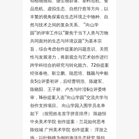
动植物感知、微生物群落、塑料危机、食
品危机、虚拟生态、自然疗愈等方向，以
丰繁的视角探索在生态环境之中物种、自
然与技术之间的复杂关系。 “向山学
园”的评审工作以“聚焦于当下人类与万物
共同面对的生态与环境议题”为基本宗
旨，综合考虑创作提案的问题意识、关照
性与发展潜力，将新观念与艺术创作进行
跨学科结合的研究与转化能力。72份提案
经张春艳、靳立鹏、陆思培、魏颖与申舶
良5位评委初评，后经曹明浩、陈建军、
陈晓阳、王子耕、卢杰与叶滢6位评委终
审，16份提案入选“向山学园”交流共学与
创作支持项目。 向山学园入围学员名单
如下 （按照姓名首字拼音排序） 陈啟恒
中央美术学院 创作提案：兰花如何思考
陈锐城 广州美术学院 创作提案： 浮游之
地：以牡蛎礁为例的海洋生态研究 陈钰