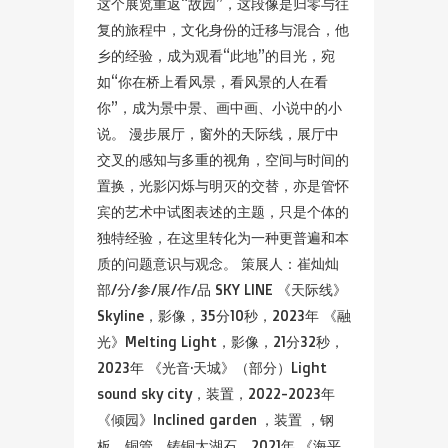
这个展览重返“故园”，这段像是归零与往
复的旅程中，文化身份的迁移与混合，他
乡的经验，成为观看“此地”的目光，宛
如“你在桥上看风景，看风景的人在看
你”，成为景中景、画中画、小说中的小
说。 漫步展厅，窗外的天际线，展厅中
交叉的感知与多重的视角，空间与时间的
置换，光影闪烁与明灭的交替，亦是管怀
宾的艺术中试图表述的主题，只是个体的
独特经验，在这里转化为一种更普遍和本
质的问题意识与观念。 策展人：崔灿灿
部/分/参/展/作/品 SKY LINE 《天际线》
Skyline，影像，35分10秒，2023年 《融
光》Melting Light，影像，21分32秒，
2023年 《光音·天城》（部分）Light
sound sky city，装置，2022-2023年
《倾园》Inclined garden ，装置 ，钢
板，铜管、铸铜太湖石，2021年 《海平