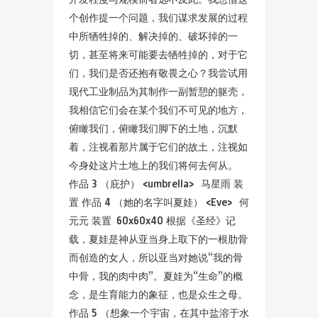
个创作提一个问题，我们谋求发展的过程
中所牺牲掉的、解决掉的、破坏掉的一
切，甚至将来可能要去牺牲掉的，对于它
们，我们是否还抱有敬畏之心？我尝试用
现代工业制品为其制作一副暂憩的躯壳，
我相信它们会在某个我们不可见的地方，
俯瞰我们，俯瞰我们脚下的土地，沉默
着，注视着那片属于它们的故土，注视如
今身处这片土地上的我们将何去何从。
作品 3 （庇护） <umbrella> 马星雨 装
置 作品 4 （她的名字叫夏娃） <Eve> 何
元元 装置 60x60x40 根据《圣经》记
载，夏娃是神从亚当身上取下的一根肋骨
而创造的女人，所以亚当对她说“我的骨
中骨，我的肉中肉”。夏娃为“生命”的概
念，是生育能力的象征，也是众生之母。
作品 5 （想象一个宇宙，在其中盐溶于水