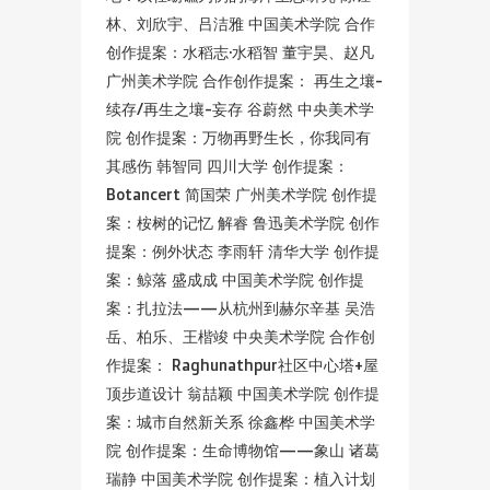
林、刘欣宇、吕洁雅 中国美术学院 合作
创作提案：水稻志·水稻智 董宇昊、赵凡
广州美术学院 合作创作提案： 再生之壤-
续存/再生之壤-妄存 谷蔚然 中央美术学
院 创作提案：万物再野生长，你我同有
其感伤 韩智同 四川大学 创作提案：
Botancert 简国荣 广州美术学院 创作提
案：桉树的记忆 解睿 鲁迅美术学院 创作
提案：例外状态 李雨轩 清华大学 创作提
案：鲸落 盛成成 中国美术学院 创作提
案：扎拉法——从杭州到赫尔辛基 吴浩
岳、柏乐、王楷竣 中央美术学院 合作创
作提案： Raghunathpur社区中心塔+屋
顶步道设计 翁喆颖 中国美术学院 创作提
案：城市自然新关系 徐鑫桦 中国美术学
院 创作提案：生命博物馆——象山 诸葛
瑞静 中国美术学院 创作提案：植入计划