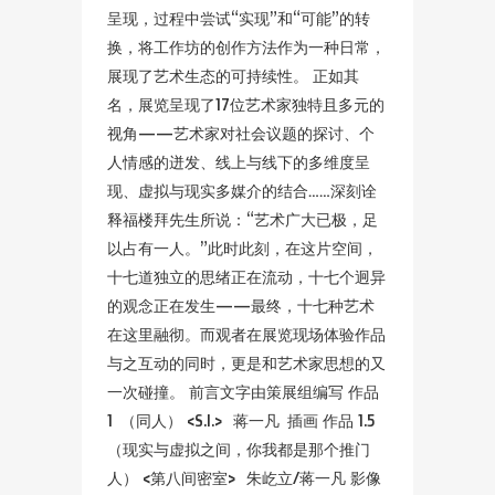
呈现，过程中尝试“实现”和“可能”的转
换，将工作坊的创作方法作为一种日常，
展现了艺术生态的可持续性。 正如其
名，展览呈现了17位艺术家独特且多元的
视角——艺术家对社会议题的探讨、个
人情感的迸发、线上与线下的多维度呈
现、虚拟与现实多媒介的结合……深刻诠
释福楼拜先生所说：“艺术广大已极，足
以占有一人。”此时此刻，在这片空间，
十七道独立的思绪正在流动，十七个迥异
的观念正在发生——最终，十七种艺术
在这里融彻。而观者在展览现场体验作品
与之互动的同时，更是和艺术家思想的又
一次碰撞。 前言文字由策展组编写 作品
1 （同人） <S.I.> 蒋一凡 插画 作品 1.5
（现实与虚拟之间，你我都是那个推门
人） <第八间密室> 朱屹立/蒋一凡 影像