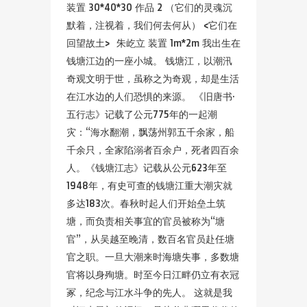
装置 30*40*30 作品 2 （它们的灵魂沉
默着，注视着，我们何去何从） <它们在
回望故土> 朱屹立 装置 1m*2m 我出生在
钱塘江边的一座小城。 钱塘江，以潮汛
奇观文明于世，虽称之为奇观，却是生活
在江水边的人们恐惧的来源。 《旧唐书·
五行志》记载了公元775年的一起潮
灾：“海水翻潮，飘荡州郭五千余家，船
千余只，全家陷溺者百余户，死者四百余
人。《钱塘江志》记载从公元623年至
1948年，有史可查的钱塘江重大潮灾就
多达183次。春秋时起人们开始垒土筑
塘，而负责相关事宜的官员被称为“塘
官”，从吴越至晚清，数百名官员赴任塘
官之职。一旦大潮来时海塘失事，多数塘
官将以身殉塘。时至今日江畔仍立有衣冠
冢，纪念与江水斗争的先人。 这就是我