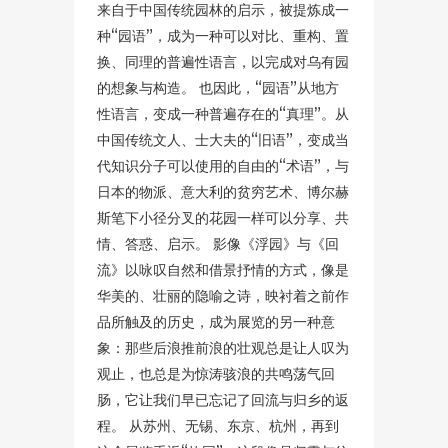
来自于中国传统园林的启示，被提炼成一
种“园语”，成为一种可以对比、重构、置
换、同理的普遍性语言，以完成对乌有园
的想象与构造。 也因此，“园语”从地方
性语言，变成一种普遍存在的“真理”。从
中国传统文人、士大夫的“旧语”，变成当
代知识分子可以使用的自由的“术语”，与
日本的物派、意大利的贫穷艺术、博尔赫
斯笔下小径分叉的花园一样可以分享、共
情、答惑、启示。 影像《浮园》与《回
流》以咏叹自然和借景抒情的方式，像是
华美的、壮丽的隐喻之诗，映衬着之前作
品所触及的历史，成为展览的另一种意
象：那些后浪推前浪的壮观总是让人叹为
观止，也总是为惊涛骇浪的共鸣荡气回
肠，它让我们早已忘记了回流与归乡的返
程。 从苏州、无锡、东京、杭州，再到