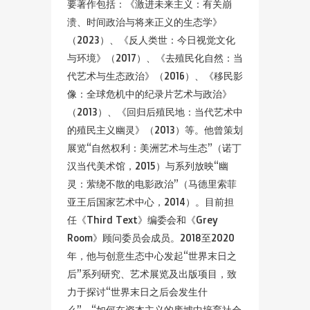
要著作包括：《激进未来主义：有关崩
溃、时间政治与将来正义的生态学》
（2023）、《反人类世：今日视觉文化
与环境》（2017）、《去殖民化自然：当
代艺术与生态政治》（2016）、《移民影
像：全球危机中的纪录片艺术与政治》
（2013）、《回归后殖民地：当代艺术中
的殖民主义幽灵》（2013）等。他曾策划
展览“自然权利：美洲艺术与生态”（诺丁
汉当代美术馆，2015）与系列放映“幽
灵：萦绕不散的电影政治”（马德里索菲
亚王后国家艺术中心，2014）。目前担
任《Third Text》编委会和《Grey
Room》顾问委员会成员。2018至2020
年，他与创意生态中心发起“世界末日之
后”系列研究、艺术展览及出版项目，致
力于探讨“世界末日之后会发生什
么”、“如何在资本主义的废墟中培育社会