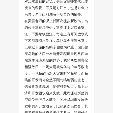
对江水最初的记忆，是从父辈哪里代代传
袭来的敬畏。不只是对江水，也是对鱼虫
鸟兽，乃至山河湖海一切自然的敬畏。
在奚雷老师的课上我两次徒步新沙岛，岛
屿位于富春江中心，富春江上游接新安
江，下游续钱塘江，每逢上有开闸放水或
下游涌潮海水倒灌，岛屿就会遭遇水灾，
以靠近下游的岛屿东侧最为严重，因此整
座岛屿的人口分布与开发程度呈现从西向
东逐步荒凉原始的趋势，我的两次观察仅
相隔数日，一场大雨就将岛屿沿岸尽数淹
没，可见岛屿面对天灾来时的脆弱，而岛
屿的开发商却全然不顾岛屿脆弱的生态，
选择改造玫瑰园、度假村等项目，岛上经
济和开发很快迎来失败。此次课程所处的
空间位于滨江区商圈，同样是城市发展进
程中的新开发项目，比起新沙岛而言，其
开发程度与规模前者远不及此。我想借这