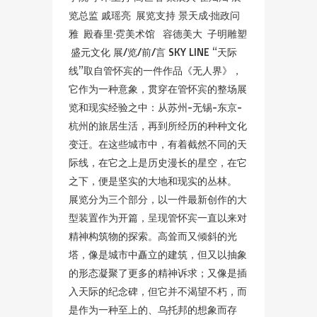
览总监 戚瑶亮 展览支持 景天成·拙政问
雅 殿春里·霓美术馆 容德美大 子明雕塑
盛元文化 展/览/前/言 SKY LINE “天际
线”取自管怀宾的一件作品《无人界》，
它作为一种意象，贯穿在管怀宾的整场展
览和现实经验之中：从苏州-无锡-东京-
杭州的旅居生活，再到所经历的种种文化
变迁。在这些城市中，有着截然不同的天
际线，在它之上是历史漫长的星空，在它
之下，便是坚实的大地和现实的丛林。
展览分为三个部分，以一件最新创作的大
型装置作为开篇，呈现管怀宾一直以来对
精神构筑物的探索。高耸而又倾斜的光
塔，像是城市中矗立的建筑，但又以抽象
的形态凝聚了更多的精神诉求；又像是插
入天际的纪念碑，但它并不渴望不朽，而
是作为一种至上的、乌托邦的想象而存