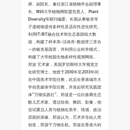
师、副院长。兼任浙江省植物学会副理事
长、NSII大学植物网联盟负责人、Plant
Diversity等期刊编委。长期从事银杏等
孑遗植物遗传多样性及适应性进化研究。
利用IT/BT融合技术和生态基因组大数
据，构建了样本库-活体库-数据库三库合
一的银杏基因库，并利用公众科学模式，
构建了大学校园生物多样性观测网络。
郑波 艺术家，美国罗切斯特大学视觉文
化研究博士。他曾于2010年至2013年间
在中国美术学院任教，此后在香港城市大
学创意媒体学院任教，并发起研究实践团
体“万物实践社”。郑波是一位白族裔生态
酷儿艺术家。透过绘画、舞蹈、影像，他
尝试重启人类与植物在美学、情感、政治
层面的亲缘。郑波认为，艺术并非由人类
创造，而源于万物生机。郑波在香港大屿