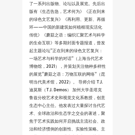
了一系列出版物、论坛以及展览。先后出
版有《生态告急，艺术何为》《正在到来
的绿色文艺复兴》《再利用、更新、再循
环——中国的新建筑如何植根现实活化
传统》《蘑菇之语：编织汇聚艺术与科学
的生命互联》等多期封面专题报道，曾发
起主题论坛“正在到来的绿色文艺复兴：
一场艺术与科学的对话”（上海当代艺术
博物馆，2021），并策划关注物种多样性
的展览“蘑菇之语：万物互联的网络”（昆
明当代美术馆，2022）。 导师介绍 T.J.
迪莫斯（T.J. Demos） 加州大学圣塔克
鲁兹分校艺术史和视觉文化系教授，创意
生态中心主任。他发表过大量探讨当代艺
术、全球政治和生态学之交会的著述，聚
焦于艺术实践如何开启挑战主流社会、政
治和经济惯例的创新性、实验性策略。主