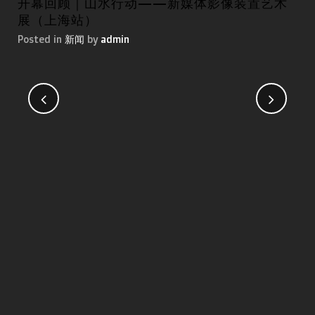
开幕回顾｜山水行动——新媒体影像装置艺术
第
展（上海站）
国
Posted in
新闻
by
admin
Pos