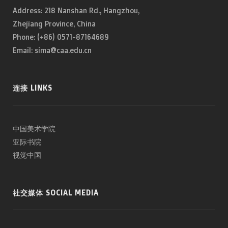
Address: 218 Nanshan Rd., Hangzhou,
Zhejiang Province, China
Phone: (+86) 0571-87164689
Email: sima@caa.edu.cn
连接 LINKS
中国美术学院
亚际书院
视觉中国
社交媒体 SOCIAL MEDIA