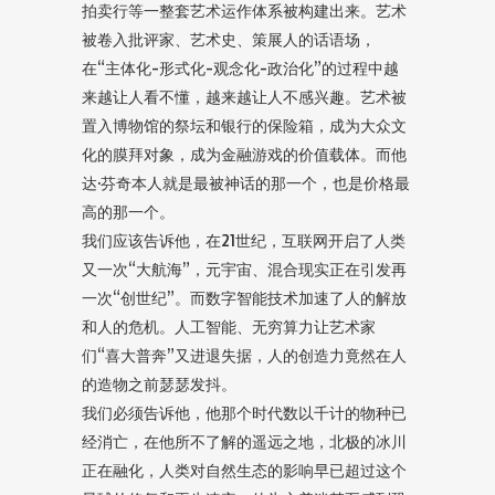
拍卖行等一整套艺术运作体系被构建出来。艺术
被卷入批评家、艺术史、策展人的话语场，
在“主体化-形式化-观念化-政治化”的过程中越
来越让人看不懂，越来越让人不感兴趣。艺术被
置入博物馆的祭坛和银行的保险箱，成为大众文
化的膜拜对象，成为金融游戏的价值载体。而他
达·芬奇本人就是最被神话的那一个，也是价格最
高的那一个。
我们应该告诉他，在21世纪，互联网开启了人类
又一次“大航海”，元宇宙、混合现实正在引发再
一次“创世纪”。而数字智能技术加速了人的解放
和人的危机。人工智能、无穷算力让艺术家
们“喜大普奔”又进退失据，人的创造力竟然在人
的造物之前瑟瑟发抖。
我们必须告诉他，他那个时代数以千计的物种已
经消亡，在他所不了解的遥远之地，北极的冰川
正在融化，人类对自然生态的影响早已超过这个