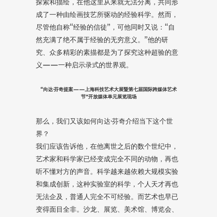
探索和描绘，在他这里从来就无法分离，共同形
成了一种由绘画技艺所驱动的经验科学。然而，
尽管他自称“经验的信徒”，可他同时又说：“自
然充满了绝不属于经验的无穷意义。”他的研
究、众多精彩的素描都是为了探究这种超验的意
义——一种启示录式的世界观。
“向达·芬奇提案——上海科技艺术大展暨第七届国际跨媒体艺术
节”开放媒体单元展览现场
那么，我们又该如何向达·芬奇介绍当下这个世
界？
我们应该告诉他，在他离世之后的数个世纪中，
艺术家和科学家已经变成完全不同的动物，再也
听不懂对方的声音。科学越来越依赖大规模实验
和集成创新，这种实验室的科学，个人天才再也
无法企及，普通人完全不可经验。而艺术也早已
变得面目全非。沙龙、展览、美术馆、博览会、