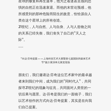
星球的修复和再生速率，他为之着迷甚至感到恐
惧的自然正在迅速衰退。而他的末世论预感，他
所感受到的那种危险而陌生的敌意，恰恰源自人
类在这个星球上的所有创造。
21世纪，人与自然、人与自身、人与人造物之间
的关系已经失衡，我们丧失了自己的“天人之
际”。
……
“向达·芬奇提案——上海科技艺术大展暨第七届国际跨媒体艺术
节”媒介展演单元展览现场
朋友们，我们邀请达·芬奇这位艺术家中的最卓越
者来到我们中间，成为我们的“同时代人”，共同
探寻21世纪的现象与征兆，共同面对人类世的一
切后果与愿景。达·芬奇是我们的一面镜子，我们
以艺术创作的方式向达·芬奇提案，其实是在向我
们自己提案。