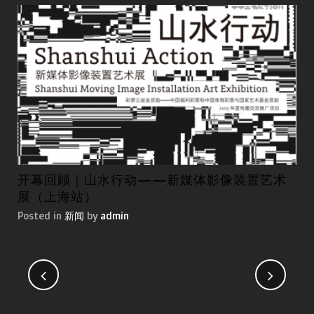
开幕回顾｜山水行动——新媒体影像装置艺术
第
展（上海站）
国
Posted in
新闻
by
admin
Pos