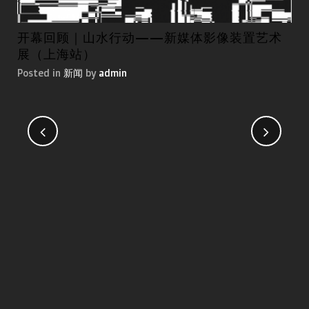
开幕回顾｜山水行动——新媒体影像装置艺术
第
展（上海站）
国
Posted in
新闻
by
admin
Pos