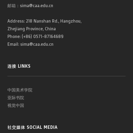
邮箱：sima@caa.edu.cn
Address: 218 Nanshan Rd., Hangzhou,
Zhejiang Province, China
Phone: (+86) 0571-87164689
Email: sima@caa.edu.cn
连接 LINKS
中国美术学院
亚际书院
视觉中国
社交媒体 SOCIAL MEDIA