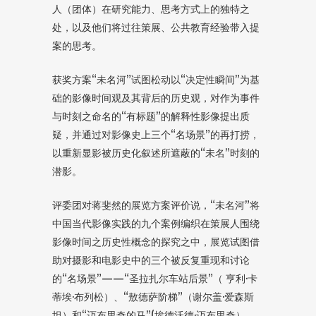
人（团体）在研究能力、思考方式上的独特之
处，以及他们将过往策展、公共教育经验带入提
案的思考。
获奖方案“未名河”试图松动以“决定性瞬间”为基
础的影像时间观及其背后的历史观，对作为事件
与时刻之命名的“有标题”的解释性影像提出质
疑，并通过对影像史上三个“名场景”的再打捞，
以重新显影被历史化叙述所遮蔽的“未名”时刻的
潜影。
评委团对蒋斐然的展览方案评价说，“未名河”将
中国当代影像实践的九个案例编织在策展人围绕
影像时间之历史性概念的探究之中，展览试图借
助对摄影和电影史中的三个被反复重现和讨论
的“名场景”——“圣拉扎尔车站后景”（ 亨利·卡
蒂埃·布列松）、“敖德萨阶梯”（谢尔盖·爱森斯
坦）和“迈布里奇的马”(埃德沃德·迈布里奇）