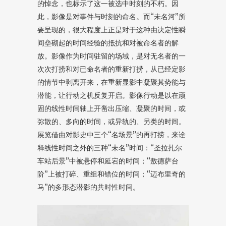
的悼念，也标示了这一被选中时刻的不朽。因
此，影像是对事件与时刻的命名。而“未名河”所
要呈现的，很大程度上正是对于这种由决定性瞬
间垒砌起的时间经验的抵抗和对被命名者的解
放。影像作为时间驻留的场域，是对无名者的一
次次打捞和对已命名者的重新打捞，从已经定影
的情节中剥离开来，在重新显影中凝聚其势能与
潜能，让行动之机反复开启。影像行动是以在顽
固的线性时间轴上开凿出压缩、凝聚的时间，或
弥散的、多向的时间，或异轨的、另类的时间。
展览借由对影史中三个“名场景”的再打捞，来诠
释线性时间之外的三种“未名”时间：“圣拉扎尔
车站后景”中被悬停和延宕的时间；“敖德萨台
阶”上被打碎、重组和错位的时间；“迈布里奇的
马”的多形态潜影的共时性时间。