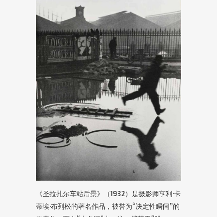
《圣拉扎尔车站后景》（1932）是摄影师亨利·卡
蒂埃·布列松的著名作品，被誉为“决定性瞬间”的