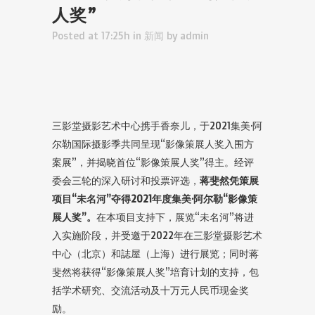
人奖”
Posted at 17:25h
in
新闻
by
admin
三影堂摄影艺术中心携手香奈儿，于2021集美·阿
尔勒国际摄影季共同呈现“影像策展人奖入围方
案展”，并揭晓首位“影像策展人奖”得主。经评
委会三轮的深入研讨和投票评选，
蒋斐然凭策展
项目“未名河”夺得2021年度集美·阿尔勒“影像策
展人奖”。
在本项目支持下，展览“未名河”将进
入实施阶段，并受邀于2022年在三影堂摄影艺术
中心（北京）和誌屋（上海）进行展览；同时蒋
斐然将获得“影像策展人奖”培育计划的支持，包
括学术研究、交流活动及十万元人民币现金奖
励。