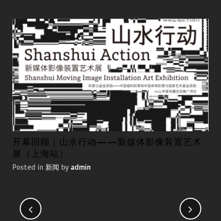
开幕回顾｜山水行动——新媒体影像装置艺术
第
展（上海站）
国
Posted in
新闻
by
admin
Pos