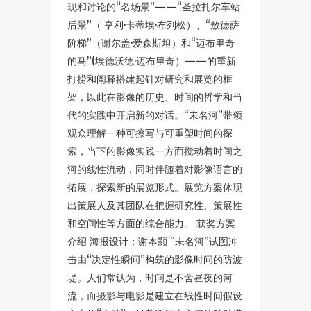
现和讨论的“名场景”——“圣拉扎尔车站
后景”（ 亨利·卡蒂埃·布列松）、“敖德萨
阶梯”（谢尔盖·爱森斯坦）和“迈布里奇
的马”(埃德沃德·迈布里奇）——的重新
打捞和阐释搭建起针对研究和展览的框
架，以此在影像的历史、时间的哲学和当
代的实践中开启新的对话。“未名河”带领
观众理解一种可擦写与可重塑时间的探
索，当下的影像实践一方面搅动着时间之
河的线性流动，同时伴随着对影像语言的
拓展，探索新的展览形式。展览方案体现
出策展人及其团队在把握研究性、策展性
和空间性等方面的综合能力。 获奖方案
介绍 海报设计：谢本颢 “未名河”试图冲
击由“决定性瞬间”构筑的影像时间的防波
堤。人们常认为，时间是不舍昼夜的河
流，而摄影与电影是建立在线性时间假设