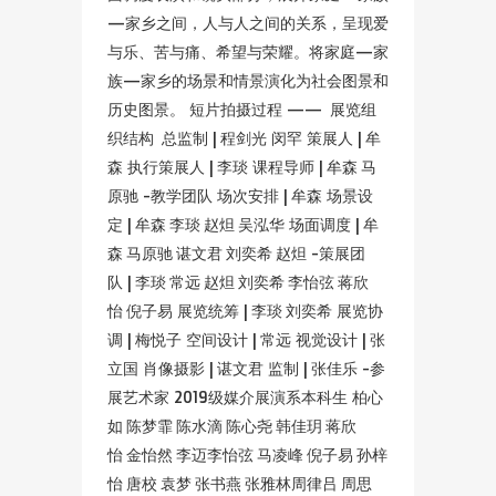
—家乡之间，人与人之间的关系，呈现爱
与乐、苦与痛、希望与荣耀。将家庭—家
族—家乡的场景和情景演化为社会图景和
历史图景。 短片拍摄过程 —— 展览组
织结构 总监制 | 程剑光 闵罕 策展人 | 牟
森 执行策展人 | 李琰 课程导师 | 牟森 马
原驰 -教学团队 场次安排 | 牟森 场景设
定 | 牟森 李琰 赵炟 吴泓华 场面调度 | 牟
森 马原驰 谌文君 刘奕希 赵炟 -策展团
队 | 李琰 常远 赵炟 刘奕希 李怡弦 蒋欣
怡 倪子易 展览统筹 | 李琰 刘奕希 展览协
调 | 梅悦子 空间设计 | 常远 视觉设计 | 张
立国 肖像摄影 | 谌文君 监制 | 张佳乐 -参
展艺术家 2019级媒介展演系本科生 柏心
如 陈梦霏 陈水滴 陈心尧 韩佳玥 蒋欣
怡 金怡然 李迈李怡弦 马凌峰 倪子易 孙梓
怡 唐校 袁梦 张书燕 张雅林周律吕 周思