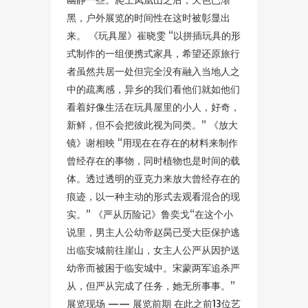
黑，户外展览的时间性在这时被彰显出
来。 《玩具屋》崔晓雯 “以拼插玩具的形
式制作的一组便携式家具，希望还原旅行
者虽然共居一处但完全没有融入当地人之
中的疏离感，异乡的我们看他们就如他们
看着好像生活在玩具屋里的小人，好奇，
新鲜，但不会把彼此视为同类。” 《放大
镜》谢相映 “用现在在存在的材料来制作
曾经存在的事物，同时植物也是时间的载
体。透过透明的亚克力来放大曾经存在的
痕迹，以一种主动的形式去观看混合的现
实。” 《严从历险记》鲁奕戈“在这个小
说里，男主人公幼帝赵昺已受大臣保护逃
出临安城前往崖山，女主人公严从因护送
幼帝而被困于临安城中。宋蒙两军追杀严
从，但严从完成了任务，她无所事事。”
展览现场 —— 展览前期 在此之前13位艺