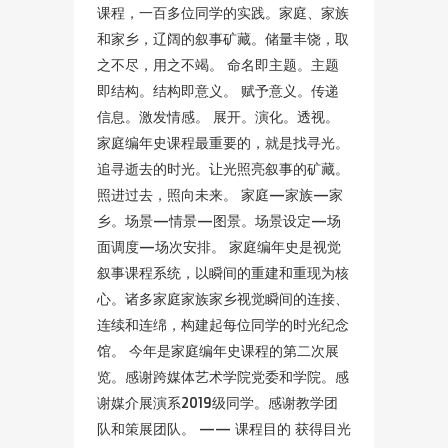
课程，一百多位同学的实践。家庭、家族
和家乡，辽阔的叙事矿藏。储量丰饶，取
之不尽，用之不竭。 命名即主题。主题
即结构。结构即意义。 赋予意义。传递
信息。激发情感。 展开。演化。透视。
家庭编年史课程最重要的，就是找寻光。
追寻逝去的时光。让光照亮叙事的矿藏。
照进过去，照向未来。 家庭—家族—家
乡。场景—情景—图景。场景设定—场
面调度—场次安排。 家庭编年史是视觉
叙事课程系统，以瞬间的重建和重现为核
心。诸多家庭家族家乡视觉瞬间的连接、
连续和连绵，构建起每位同学的时光纪念
馆。 今年是家庭编年史课程的第二次展
览。感谢跨媒体艺术学院党委和学院。感
谢媒介展演系2019级同学。感谢教学团
队和策展团队。 —— 课程目的 获得目光