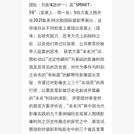
团队：刘影&游伊一）及“SMART-
59”（策展人：周一辰）5组方案入围并
在2021集美·阿尔勒国际摄影季展出，这
些项目从不同程度上展现出策展人（团
体）在研究能力、思考方式上的独特之
处，以及他们将过往策展、公共教育经验
带入提案的思考。 获奖方案“未名河”试
图松动以“决定性瞬间”为基础的影像时间
观及其背后的历史观，对作为事件与时刻
之命名的“有标题”的解释性影像提出质
疑，并通过对影像史上三个“名场景”的再
打捞，以重新显影被历史化叙述所遮蔽
的“未名”时刻的潜影。 评委团对蒋斐然
的展览方案评价说，“未名河”将中国当代
影像实践的九个案例编织在策展人围绕影
像时间之历史性概念的探究之中，展览试
图借助对摄影和电影史中的三个被反复重