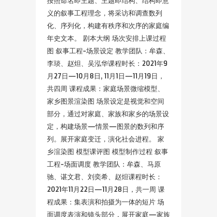
按照命名即主题、主题即结构、结构即意
义的叙事工程理念，将采访和调查数列
化、序列化，构建有秩序和次序的家庭编
年史文本。 剧本大纲 场次安排上课过程
图 叙事工程-场景设定 教学团队：牟森、
李琰、赵炟、吴泓华课程时长：2021年9
月27日—10月8日, 11月1日—11月19日，
共四周 课程成果：家庭场景微缩模型、
家乡图景渲染图 场景设定是视觉和空间
部分，通过对家庭、家族和家乡的场景设
定，构建场景—情景—图景的数列和序
列。展开家庭变迁，演化社会进程。 家
乡渲染图 模型课评图 模型制作过程 叙事
工程-场面调度 教学团队：牟森、马原
驰、谌文君、刘奕希、赵炟课程时长：
2021年11月22日—11月28日，共一周 课
程成果：集表演和拍摄为一体的短片 场
面调度表演和镜头部分，展开家庭—家族