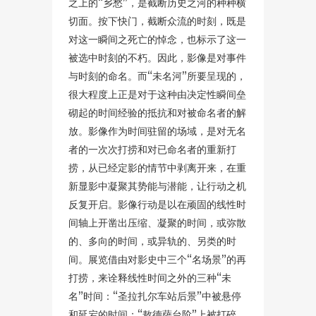
之上的“乡愁”，是截断历史之河的种种横
切面。按下快门，截断众流的时刻，既是
对这一瞬间之死亡的悼念，也标示了这一
被选中时刻的不朽。因此，影像是对事件
与时刻的命名。而“未名河”所要呈现的，
很大程度上正是对于这种由决定性瞬间垒
砌起的时间经验的抵抗和对被命名者的解
放。影像作为时间驻留的场域，是对无名
者的一次次打捞和对已命名者的重新打
捞，从已经定影的情节中剥离开来，在重
新显影中凝聚其势能与潜能，让行动之机
反复开启。影像行动是以在顽固的线性时
间轴上开凿出压缩、凝聚的时间，或弥散
的、多向的时间，或异轨的、另类的时
间。展览借由对影史中三个“名场景”的再
打捞，来诠释线性时间之外的三种“未
名”时间：“圣拉扎尔车站后景”中被悬停
和延宕的时间；“敖德萨台阶”上被打碎、