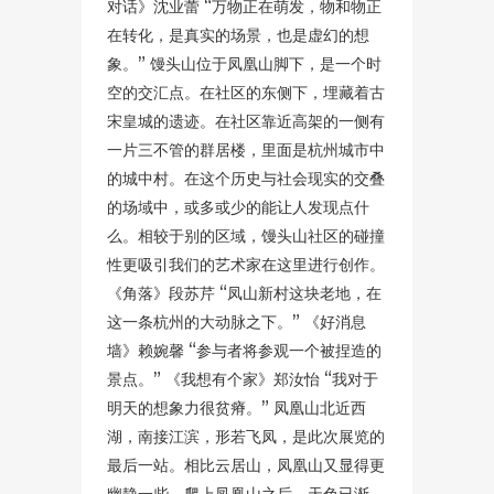
对话》沈业蕾 “万物正在萌发，物和物正
在转化，是真实的场景，也是虚幻的想
象。” 馒头山位于凤凰山脚下，是一个时
空的交汇点。在社区的东侧下，埋藏着古
宋皇城的遗迹。在社区靠近高架的一侧有
一片三不管的群居楼，里面是杭州城市中
的城中村。在这个历史与社会现实的交叠
的场域中，或多或少的能让人发现点什
么。相较于别的区域，馒头山社区的碰撞
性更吸引我们的艺术家在这里进行创作。
《角落》段苏芹 “凤山新村这块老地，在
这一条杭州的大动脉之下。” 《好消息
墙》赖婉馨 “参与者将参观一个被捏造的
景点。” 《我想有个家》郑汝怡 “我对于
明天的想象力很贫瘠。” 凤凰山北近西
湖，南接江滨，形若飞凤，是此次展览的
最后一站。相比云居山，凤凰山又显得更
幽静一些。爬上凤凰山之后，天色已渐