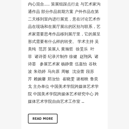
内心混合…… 策展组踩点行走 与艺术家沟
通作品 部分作品前期方案 户外作品在第
二天移到室内进行展览，意在讨论艺术作
品在现场和在展厅展出的区别与联系，艺
术家需要思考作品移到展厅里，它的展呈
形式需要有什么样的转变。 学术主持 吴
美纯 范厉 策展人 黄瀚哲 徐旻乐 叶
菲 诸诗荟 纪录片制作 徐健 赵翔风 诸
诗荟 参展艺术家 杨静蕾 伍嘉怡 谷秋
波 朱劲婷 马向原 周敏 沈业蕾 段苏
芹 赖婉馨 郑汝怡 崔晓雯 谢相映 鲁奕
戈 主办单位 中国美术学院跨媒体艺术学
院 中国美术学院跨媒体艺术研究中心 跨
媒体艺术学院自由艺术工作室 ...
READ MORE