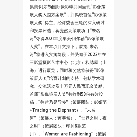
集美·阿尔勒国际摄影季共同呈现“影像策
展人奖入围方案展”，并揭晓首位“影像策
展人奖”得主。经评委会三轮的深入研讨
和投票评选，蒋斐然凭策展项目“未名
河”夺得2021年度集美·阿尔勒“影像策展
人奖”。在本项目支持下，展览“未名
河”将进入实施阶段，并受邀于2022年在
三影堂摄影艺术中心（北京）和誌屋（上
海）进行展览；同时蒋斐然将获得“影像
策展人奖”培育计划的支持，包括学术研
究、交流活动及十万元人民币现金奖励。
首届“影像策展人奖”共收到53份有效投
稿，“往昔乃是异乡”（策展团队：彭嫣菡
+Tracing the Elephant）、“未名
河”（策展人：蒋斐然）、“世界之时，夜
之时”（策展团队：印帅&张艺
川）、“Women are Fashioning”（策展