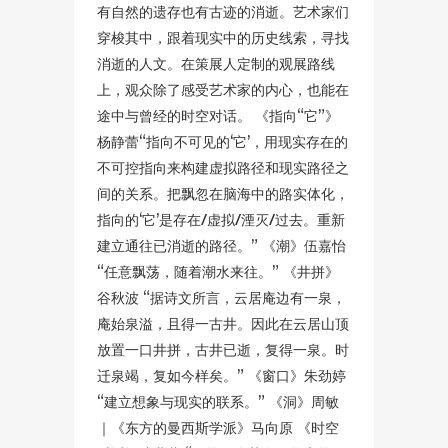
有自然的遗存也有古迹的消逝。艺术家们
穿梭其中，跟着现实中的历史线索，寻找
消逝的人文。在策展人定制的观展路线
上，观众除了感受艺术家的内心，也能在
途中与曾经的时空对话。 《指向“它”》
杨静蕾“指向不可见的‘它’，用现实存在的
不可控指向来构建虚拟路径和现实路径之
间的关系。把飘忽在脑海中的路实体化，
指向的‘它’是存在/虚拟/湮灭/过去。重新
建立通往已消逝的路径。” 《潮》伍嘉怡
“任意飘荡，随着潮水来往。” 《井拼》
谷秋波 “据诗文所言，云居庵边有一泉，
庵始泉溢，且得一古井。因此在云居山顶
放置一口井拼，古井已逝，复得一泉。时
迁泉竭，复如今样矣。” 《窗口》朱劲婷
“建立想象与现实的联系。” 《洞》周敏
｜《东方的曼西斯学派》马向原 《时空