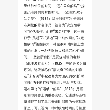
重组和错位的时间；“迈布里奇的马”的多
形态潜影的共时性时间。 《圣拉扎尔车
站后景》（1932）是摄影师亨利·卡蒂埃·
布列松的著名作品，被誉为“决定性瞬
间”的代表作。而在“未名河”中，这一捕
获于“跳起”和“落地”两个动作间的“决定
性瞬间”被翻转为一种在纵向时间轴上凿
出的孔洞，一种无限放大和延宕的横向时
间。 “敖德萨台阶”是爱森斯坦的电影
《战舰波将金号》（1925）中的著名剪辑
序列。这段被称作“蒙太奇”经典的影像，
在“未名河”中被诠释为对僵死的线性“时
间轴”的不断打碎与重组，扰乱与反抗。
迈布里奇的“运动中的马”（1878）是摄
影和电影史上的重要实验。它通过等距拍
摄捕捉了到了马匹奔跑时腿部的分解运动
形态，可以视为一种对线性时间的分刻度