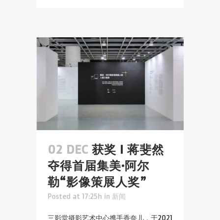
02 DEC
获奖 I 蒋斐然
夺得首届集美·阿尔
勒“影像策展人奖”
Posted at 17:25h
in
新闻
三影堂摄影艺术中心携手香奈儿，于2021