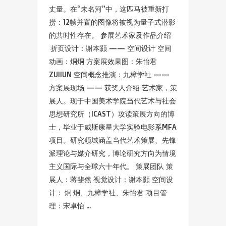
丈量。在“未名河”中，这匹马被重新打
捞：12帧并置的图像将被视为量子式潜影
的共时性存在。 参展艺术家及作品介绍
折页设计：谢本颢 —— 空间设计 空间
动画：烔烔 方案展效果图：朱怡君
ZUIIUN 空间概念推演：九樟学社 ——
方案展现场 —— 获奖人介绍 艺术家，策
展人。现于中国美术学院当代艺术与社会
思想研究所（ICAST）攻读策展方向的博
士，毕业于威斯康星大学实验电影系MFA
项目。研究领域涵盖当代艺术策展、先锋
派理论与媒介研究，博论研究方向为情境
主义国际与全球六十年代。 策展团队 策
展人：蒋斐然 视觉设计：谢本颢 空间设
计： 烔 烔、九樟学社、朱怡君 项目管
理：宋卓怡 ...