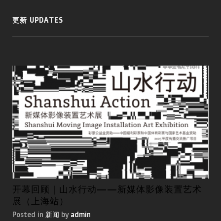
更新 UPDATES
开幕回顾｜山水行动——新媒体影像装置艺术
第
展（上海站）
国
Posted in
新闻
by
admin
Pos