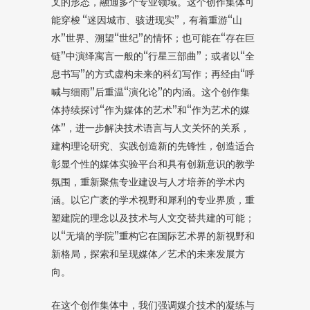
叉的形态，融通多个专业领域。这个创作集体可
能穿梭 “迷因城市、骇进现实”，有着重游“山
水”世界、溯望“世纪”的情怀；也可能在“存在巨
链”中演绎寓言一般的“行星三部曲”；或者以“全
息书写”的方式虚构未来的科幻写作；再经由“呼
喊与细雨”后重温“演化论”的内涵。这个创作集
体持续探讨“作为媒体的艺术”和“作为艺术的媒
体”，进一步解决技术语言与人文关怀的关系，
建构理论研究、实践创造新的先锋性，创造适合
彰显个性的媒体实验平台和具有创新意识的教学
氛围，重新聚焦专业建设与人才培养的学术内
涵。以它广袤的学术视野和犀利的专业界质，重
塑建院的理念以及技术与人文交替共建的可能；
以“无墙的学院”重构它在国际艺术界的新视野和
新格局，探索和呈现媒体／艺术的未来发展方
向。
在这个创作集体中，我们强调媒介技术的凝练与