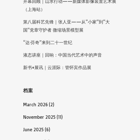
开幕回顾｜山水行动——新媒体影像装置艺术展
（上海站）
第八届科艺先锋｜张人亚——从“小家”到“大
国”党章守护者 微缩场景模型展
“达·芬奇”来到二十一世纪
液态讲座｜回响：中国当代艺术中的声音
新书+展讯｜云涯际：管怀宾作品展
档案
March 2026
(2)
November 2025
(11)
June 2025
(6)