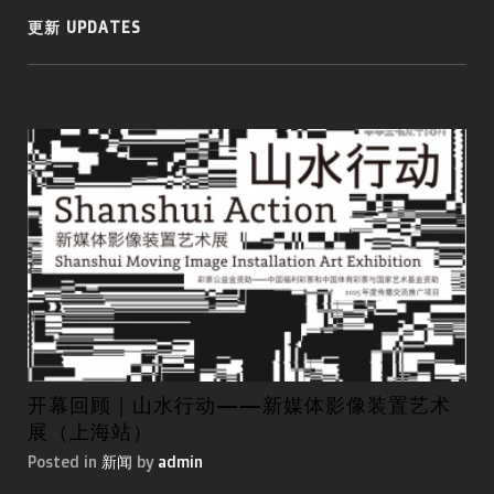
更新 UPDATES
开幕回顾｜山水行动——新媒体影像装置艺术
第
展（上海站）
国
Posted in
新闻
by
admin
Pos