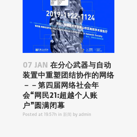
07 JAN
在分心武器与自动
装置中重塑团结协作的网络
－－第四届网络社会年
会“网民21:超越个人账
户”圆满闭幕
Posted at 19:57h
in
新闻
by
admin