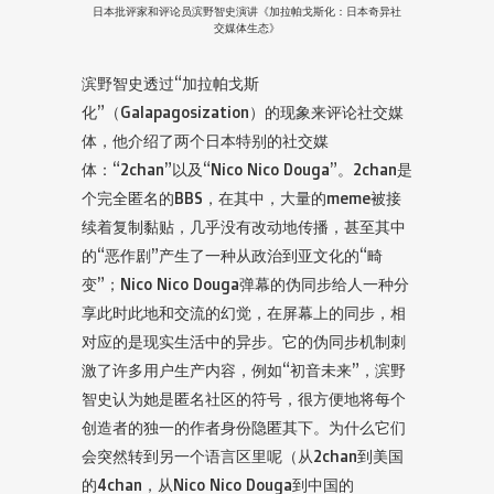
日本批评家和评论员滨野智史演讲《加拉帕戈斯化：日本奇异社
交媒体生态》
滨野智史透过“加拉帕戈斯
化”（Galapagosization）的现象来评论社交媒
体，他介绍了两个日本特别的社交媒
体：“2chan”以及“Nico Nico Douga”。2chan是
个完全匿名的BBS，在其中，大量的meme被接
续着复制黏贴，几乎没有改动地传播，甚至其中
的“恶作剧”产生了一种从政治到亚文化的“畸
变”；Nico Nico Douga弹幕的伪同步给人一种分
享此时此地和交流的幻觉，在屏幕上的同步，相
对应的是现实生活中的异步。它的伪同步机制刺
激了许多用户生产内容，例如“初音未来”，滨野
智史认为她是匿名社区的符号，很方便地将每个
创造者的独一的作者身份隐匿其下。为什么它们
会突然转到另一个语言区里呢（从2chan到美国
的4chan，从Nico Nico Douga到中国的