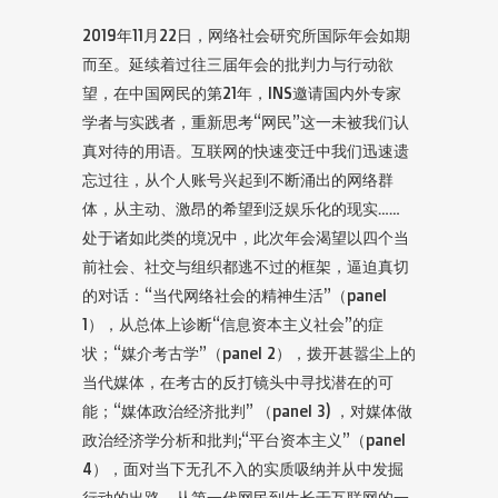
2019年11月22日，网络社会研究所国际年会如期
而至。延续着过往三届年会的批判力与行动欲
望，在中国网民的第21年，INS邀请国内外专家
学者与实践者，重新思考“网民”这一未被我们认
真对待的用语。互联网的快速变迁中我们迅速遗
忘过往，从个人账号兴起到不断涌出的网络群
体，从主动、激昂的希望到泛娱乐化的现实……
处于诸如此类的境况中，此次年会渴望以四个当
前社会、社交与组织都逃不过的框架，逼迫真切
的对话：“当代网络社会的精神生活”（panel
1），从总体上诊断“信息资本主义社会”的症
状；“媒介考古学”（panel 2），拨开甚嚣尘上的
当代媒体，在考古的反打镜头中寻找潜在的可
能；“媒体政治经济批判” （panel 3) ，对媒体做
政治经济学分析和批判;“平台资本主义”（panel
4），面对当下无孔不入的实质吸纳并从中发掘
行动的出路。从第一代网民到生长于互联网的一