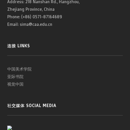
Address: 218 Nanshan Rd., Hangzhou,
Zhejiang Province, China
Phone: (+86) 0571-87164689
Email: sima@caa.edu.cn
连接 LINKS
中国美术学院
亚际书院
视觉中国
社交媒体 SOCIAL MEDIA